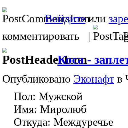
Войдите
или
зар
комментировать |
Р
Коса - запл
Опубликовано
Эконафт
в 
Пол: Мужской
Имя: Миролюб
Откуда: Междуречье